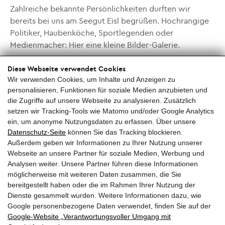
Zahlreiche bekannte Persönlichkeiten durften wir
bereits bei uns am Seegut Eisl begrüßen. Hochrangige
Politiker, Haubenköche, Sportlegenden oder
Medienmacher: Hier eine kleine Bilder-Galerie.
Diese Webseite verwendet Cookies
MEHR INFOS
Wir verwenden Cookies, um Inhalte und Anzeigen zu
personalisieren, Funktionen für soziale Medien anzubieten und
die Zugriffe auf unsere Webseite zu analysieren. Zusätzlich
setzen wir Tracking-Tools wie Matomo und/oder Google Analytics
ein, um anonyme Nutzungsdaten zu erfassen. Über unsere
Datenschutz-Seite
können Sie das Tracking blockieren.
Außerdem geben wir Informationen zu Ihrer Nutzung unserer
Webseite an unsere Partner für soziale Medien, Werbung und
Analysen weiter. Unsere Partner führen diese Informationen
EISL Bio-Schafmilch-Spezialitäten
— Farchen 24,
möglicherweise mit weiteren Daten zusammen, die Sie
5342 Abersee —
+43 6227 28028
—
office@seegut-
bereitgestellt haben oder die im Rahmen Ihrer Nutzung der
eisl.at
Dienste gesammelt wurden. Weitere Informationen dazu, wie
Google personenbezogene Daten verwendet, finden Sie auf der
EISL Bio-Hofladen WOLKE7 — Öffnungszeiten:
Google‑Website „Verantwortungsvoller Umgang mit
täglich 06:00 - 21:00 Uhr, zur Selbstbedienung